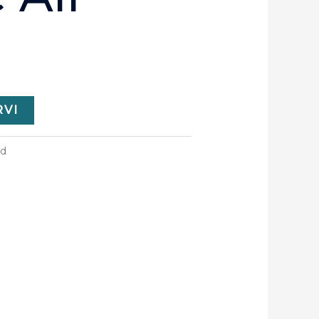
RVI
ad