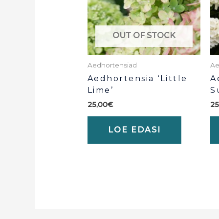
OUT OF STOCK
Aedhortensiad
Ae
Aedhortensia ‘Little
A
Lime’
S
25,00
€
25
LOE EDASI