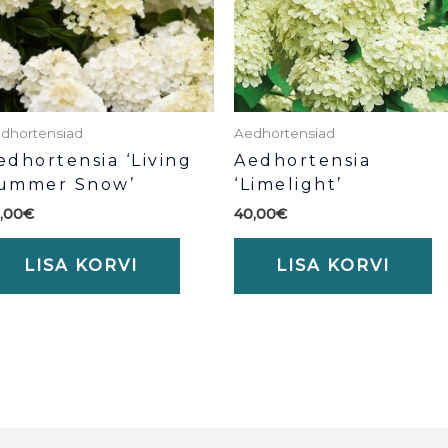
dhortensiad
Aedhortensiad
edhortensia ‘Living
Aedhortensia
ummer Snow’
‘Limelight’
,00
€
40,00
€
LISA KORVI
LISA KORVI