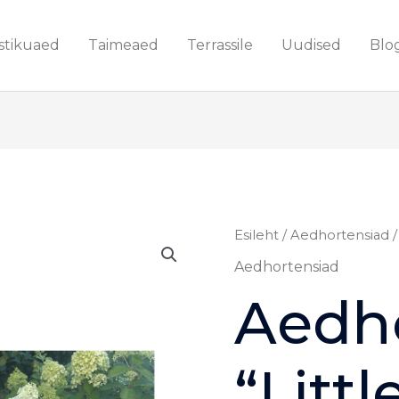
stikuaed
Taimeaed
Terrassile
Uudised
Blo
Aedhortensia
Esileht
/
Aedhortensiad
/
"Little
Aedhortensiad
Alf"
Aedh
kogus
“Littl