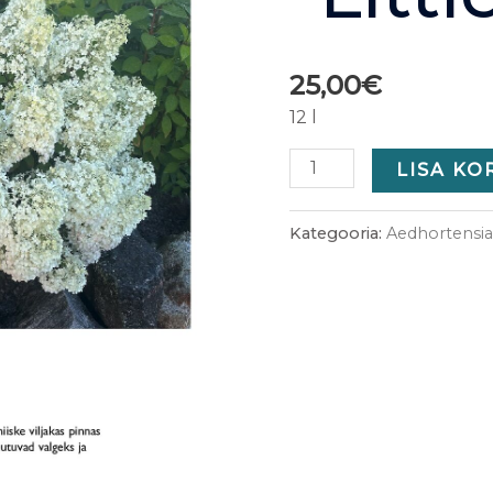
25,00
€
12 l
LISA KO
Kategooria:
Aedhortensi