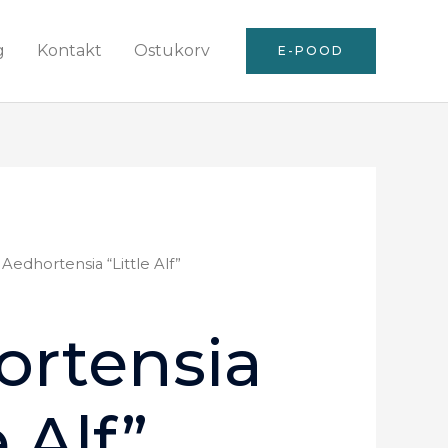
g
Kontakt
Ostukorv
E-POOD
 Aedhortensia “Little Alf”
ortensia
e Alf”