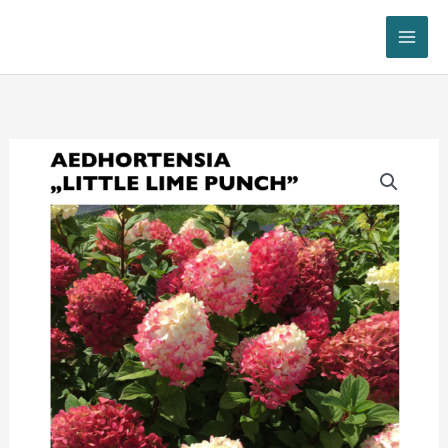
Skip
MA
to
ME
content
Aedhortensia
"Little
Lime
Punch"
kogus