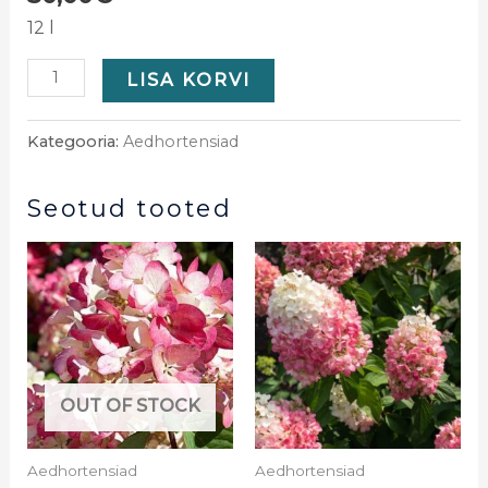
12 l
LISA KORVI
Kategooria:
Aedhortensiad
Seotud tooted
OUT OF STOCK
Aedhortensiad
Aedhortensiad