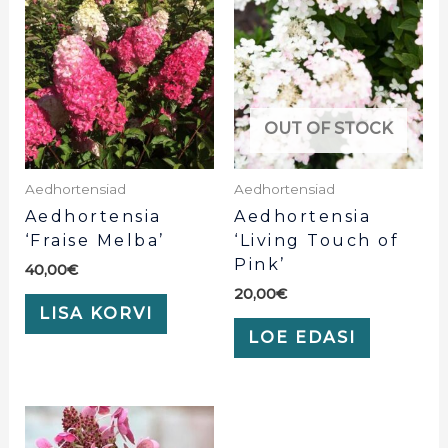
OUT OF STOCK
Aedhortensiad
Aedhortensiad
Aedhortensia
Aedhortensia
‘Fraise Melba’
‘Living Touch of
Pink’
40,00
€
20,00
€
LISA KORVI
LOE EDASI