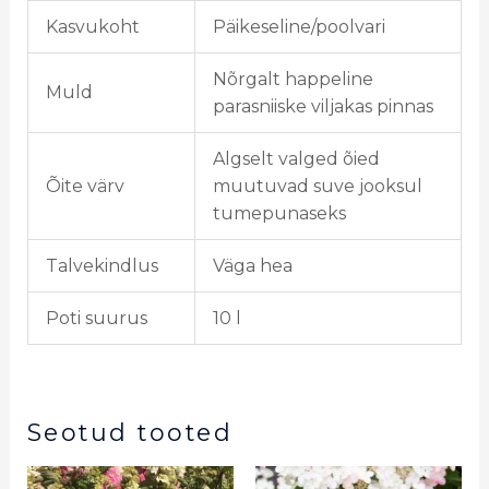
Kasvukoht
Päikeseline/poolvari
Nõrgalt happeline
Muld
parasniiske viljakas pinnas
Algselt valged õied
Õite värv
muutuvad suve jooksul
tumepunaseks
Talvekindlus
Väga hea
Poti suurus
10 l
Seotud tooted