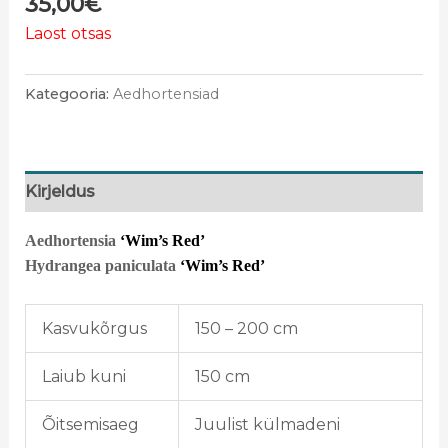
35,00
€
Laost otsas
Kategooria:
Aedhortensiad
Kirjeldus
Aedhortensia
‘Wim’s Red’
Hydrangea paniculata
‘Wim’s Red’
Kasvukõrgus
150 – 200 cm
Laiub kuni
150 cm
Õitsemisaeg
Juulist külmadeni