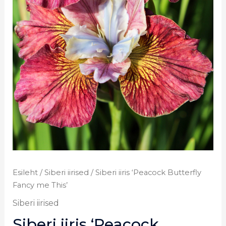
Esileht
/
Siberi iirised
/ Siberi iiris ‘Peacock Butterfly
Fancy me This’
Siberi iirised
Siberi iiris ‘Peacock