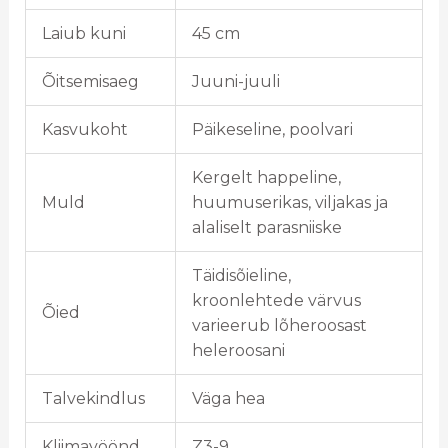
Laiub kuni
45 cm
Õitsemisaeg
Juuni-juuli
Kasvukoht
Päikeseline, poolvari
Kergelt happeline,
Muld
huumuserikas, viljakas ja
alaliselt parasniiske
Täidisõieline,
kroonlehtede värvus
Õied
varieerub lõheroosast
heleroosani
Talvekindlus
Väga hea
Kliimavöönd
Z3-9