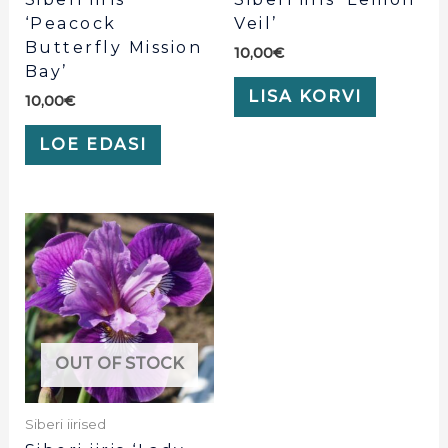
‘Peacock
Veil’
Butterfly Mission
10,00
€
Bay’
LISA KORVI
10,00
€
LOE EDASI
OUT OF STOCK
Siberi iirised