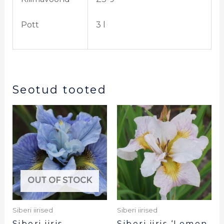
Pott
3 l
Seotud tooted
OUT OF STOCK
Siberi iirised
Siberi iirised
Siberi iiris
Siberi iiris ‘Lemon