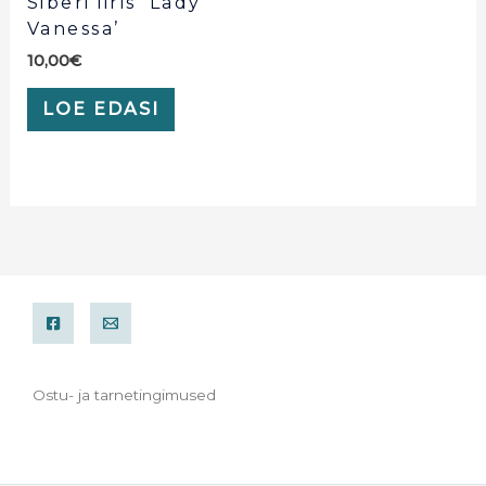
Siberi iiris ‘Lady
Vanessa’
10,00
€
LOE EDASI
Ostu- ja tarnetingimused