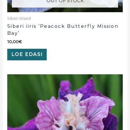
OUT OF STOCK
Siberi iirised
Siberi iiris ‘Peacock Butterfly Mission
Bay’
10,00
€
LOE EDASI