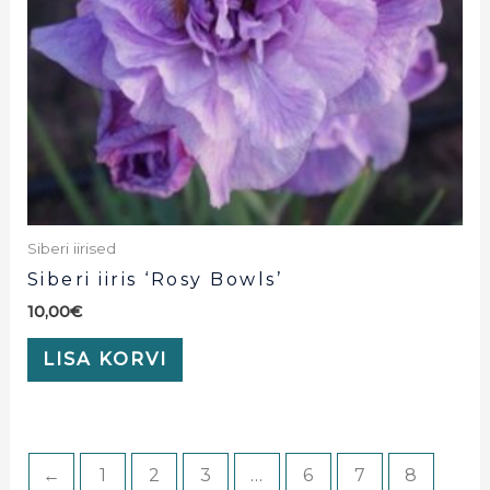
Siberi iirised
Siberi iiris ‘Rosy Bowls’
10,00
€
LISA KORVI
←
1
2
3
…
6
7
8