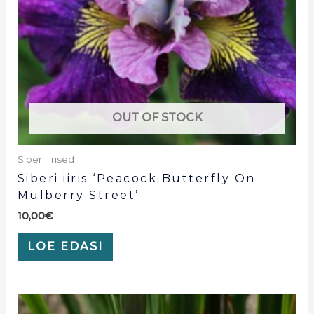
OUT OF STOCK
Siberi iirised
Siberi iiris ‘Peacock Butterfly On
Mulberry Street’
10,00
€
LOE EDASI