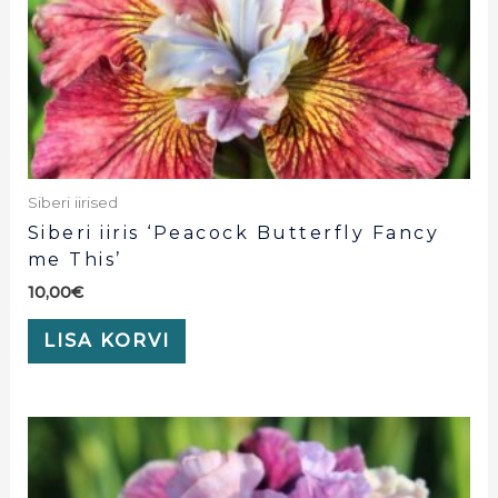
Siberi iirised
Siberi iiris ‘Peacock Butterfly Fancy
me This’
10,00
€
LISA KORVI