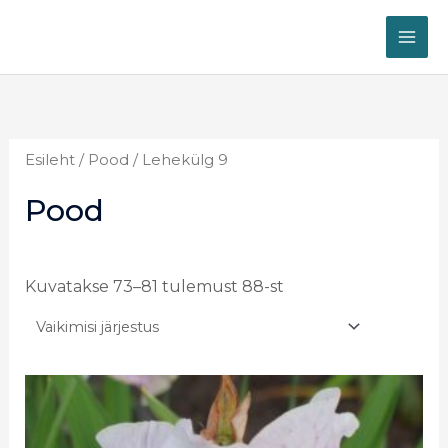
Skip
MA
to
ME
content
Esileht
/
Pood
/ Lehekülg 9
Pood
Kuvatakse 73–81 tulemust 88-st